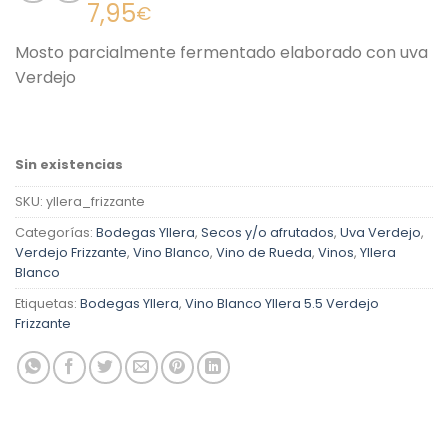
Valorado
3
7,95
€
con
5.00
de 5 en
Mosto parcialmente fermentado elaborado con uva
base a
valoraciones
Verdejo
de clientes
Sin existencias
SKU:
yllera_frizzante
Categorías:
Bodegas Yllera
,
Secos y/o afrutados
,
Uva Verdejo
,
Verdejo Frizzante
,
Vino Blanco
,
Vino de Rueda
,
Vinos
,
Yllera
Blanco
Etiquetas:
Bodegas Yllera
,
Vino Blanco Yllera 5.5 Verdejo
Frizzante