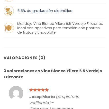
5,5% de graduación alcohólica
Maridaje Vino Blanco Yllera 5.5 Verdejo Frizzante:
ideal con aperitivos pero también con postres
de frutas y chocolate
VALORACIONES (3)
3 valoraciones en
Vino Blanco Yllera 5.5 Verdejo
Frizzante
Valorado
Josep María
(propietario
con
5
de 5
verificado)
–
Gran vino. Me encanta