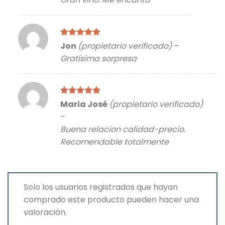
Valorado
Jon
(propietario verificado)
–
con
5
de 5
Gratísima sorpresa
Valorado
Maria José
(propietario verificado)
con
5
de 5
–
Buena relacion calidad-precio.
Recomendable totalmente
Solo los usuarios registrados que hayan
comprado este producto pueden hacer una
valoración.