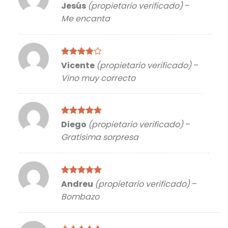
Valorado
Jesús
(propietario verificado)
–
con
4
de
Me encanta
5
Valorado
Vicente
(propietario verificado)
–
con
4
de
Vino muy correcto
5
Valorado
Diego
(propietario verificado)
–
con
5
de 5
Gratísima sorpresa
Valorado
Andreu
(propietario verificado)
–
con
5
de 5
Bombazo