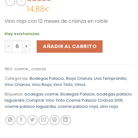
Valorado
23
14,88
€
con
4.57
de 5 en
Vino rioja con 12 meses de crianza en roble
base a
valoraciones
de clientes
Hay existencias
Vino Tinto Cosme Palacio Crianza 2019 cantidad
AÑADIR AL CARRITO
SKU:
cosme_crianza
Categorías:
Bodegas Palacio
,
Rioja Crianza
,
Uva Tempranillo
,
Vino Crianza
,
Vino Rioja
,
Vino Tinto
,
Vinos
Etiquetas:
bodegas cosme
,
Bodegas Palacio
,
bodegas palacio
laguardia
,
Comprar Vino Tinto Cosme Palacio Crianza 2016
,
cosme palacio laguardia
,
cosme palacio rioja
,
vino rioja