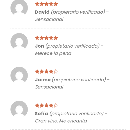
Valorado
David
(propietario verificado)
–
con
5
de 5
Sensacional
Valorado
Jon
(propietario verificado)
–
con
5
de 5
Merece la pena
Valorado
Jaime
(propietario verificado)
–
con
4
de
Sensacional
5
Valorado
Sofía
(propietario verificado)
–
con
4
de
Gran vino. Me encanta
5