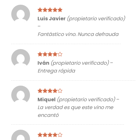
Valorado
Luis Javier
(propietario verificado)
con
5
de 5
–
Fantástico vino. Nunca defrauda
Valorado
Iván
(propietario verificado)
–
con
4
de
Entrega rápida
5
Valorado
Miquel
(propietario verificado)
–
con
4
de
La verdad es que este vino me
5
encantó