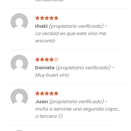
5
Valorado
Iñaki
(propietario verificado)
–
con
5
de 5
La verdad es que este vino me
encantó
Valorado
Daniela
(propietario verificado)
–
con
4
de
Muy buen vino
5
Valorado
Juan
(propietario verificado)
–
con
5
de 5
Invita a servirse una segunda copa…
o tercera 🙂