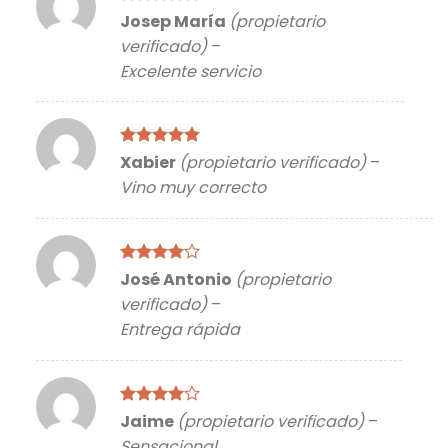
Valorado
Josep María
(propietario
con
5
de 5
verificado)
–
Excelente servicio
Valorado
Xabier
(propietario verificado)
–
con
5
de 5
Vino muy correcto
Valorado
José Antonio
(propietario
con
4
de
verificado)
–
5
Entrega rápida
Valorado
Jaime
(propietario verificado)
–
con
4
de
Sensacional