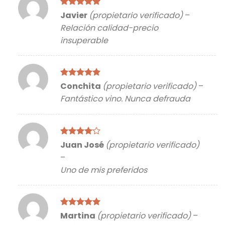
Valorado
Javier
(propietario verificado)
–
con
5
de 5
Relación calidad-precio
insuperable
Valorado
Conchita
(propietario verificado)
–
con
5
de 5
Fantástico vino. Nunca defrauda
Valorado
Juan José
(propietario verificado)
con
4
de
–
5
Uno de mis preferidos
Valorado
Martina
(propietario verificado)
–
con
5
de 5