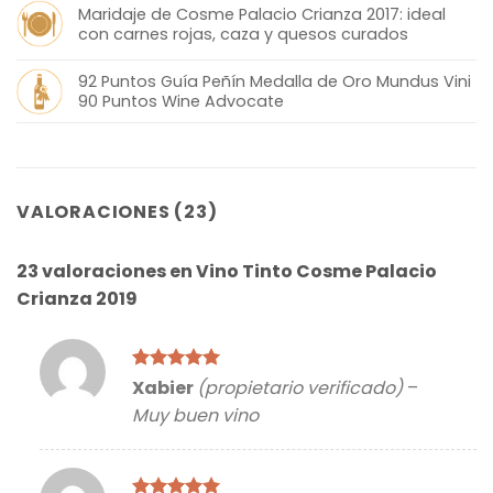
Maridaje de Cosme Palacio Crianza 2017: ideal
con carnes rojas, caza y quesos curados
92 Puntos Guía Peñín Medalla de Oro Mundus Vini
90 Puntos Wine Advocate
VALORACIONES (23)
23 valoraciones en
Vino Tinto Cosme Palacio
Crianza 2019
Valorado
Xabier
(propietario verificado)
–
con
5
de 5
Muy buen vino