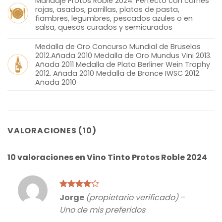
Maridaje Protos Roble 2024: Perfecto con carnes
rojas, asados, parrillas, platos de pasta,
fiambres, legumbres, pescados azules o en
salsa, quesos curados y semicurados
Medalla de Oro Concurso Mundial de Bruselas
2012.Añada 2010 Medalla de Oro Mundus Vini 2013.
Añada 2011 Medalla de Plata Berliner Wein Trophy
2012. Añada 2010 Medalla de Bronce IWSC 2012.
Añada 2010
VALORACIONES (10)
10 valoraciones en
Vino Tinto Protos Roble 2024
Valorado
Jorge
(propietario verificado)
–
con
4
de
Uno de mis preferidos
5