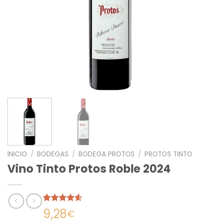
INICIO
/
BODEGAS
/
BODEGA PROTOS
/
PROTOS TINTO
Vino Tinto Protos Roble 2024
Valorado
10
9,28
€
con
4.60