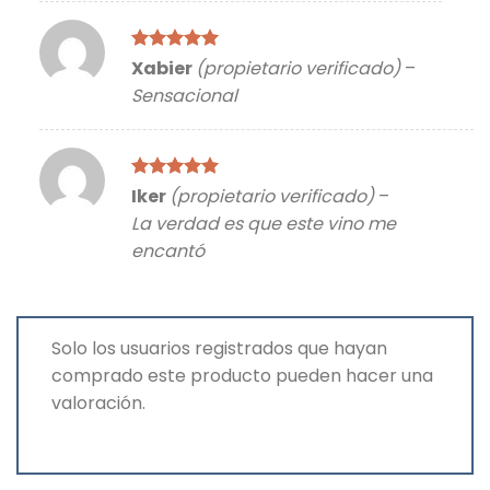
Valorado
Xabier
(propietario verificado)
–
con
5
de 5
Sensacional
Valorado
Iker
(propietario verificado)
–
con
5
de 5
La verdad es que este vino me
encantó
Solo los usuarios registrados que hayan
comprado este producto pueden hacer una
valoración.