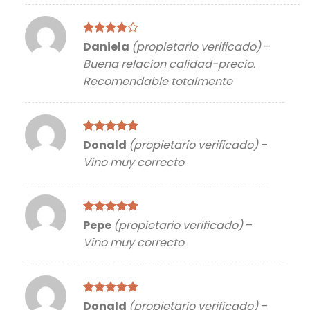
Valorado
Daniela
(propietario verificado)
–
con
4
de
Buena relacion calidad-precio.
5
Recomendable totalmente
Valorado
Donald
(propietario verificado)
–
con
5
de 5
Vino muy correcto
Valorado
Pepe
(propietario verificado)
–
con
5
de 5
Vino muy correcto
Valorado
Donald
(propietario verificado)
–