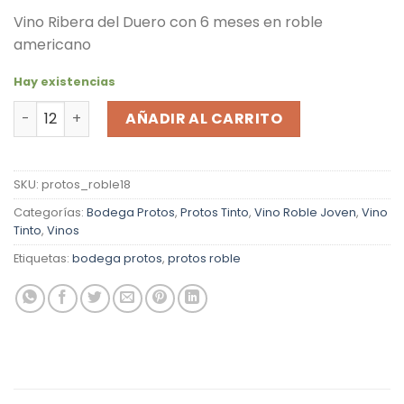
de 5 en
Vino Ribera del Duero con 6 meses en roble
base a
valoraciones
americano
de clientes
Hay existencias
Vino Tinto Protos Roble 2024 cantidad
AÑADIR AL CARRITO
SKU:
protos_roble18
Categorías:
Bodega Protos
,
Protos Tinto
,
Vino Roble Joven
,
Vino
Tinto
,
Vinos
Etiquetas:
bodega protos
,
protos roble