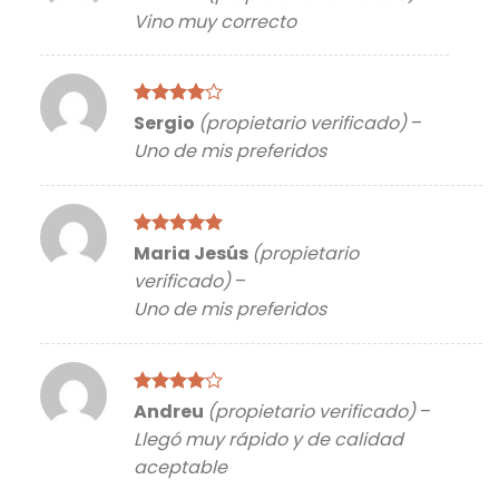
con
5
de 5
Vino muy correcto
Valorado
Sergio
(propietario verificado)
–
con
4
de
Uno de mis preferidos
5
Valorado
Maria Jesús
(propietario
con
5
de 5
verificado)
–
Uno de mis preferidos
Valorado
Andreu
(propietario verificado)
–
con
4
de
Llegó muy rápido y de calidad
5
aceptable