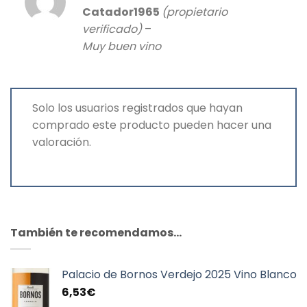
Valorado
Catador1965
(propietario
con
5
de 5
verificado)
–
Muy buen vino
Solo los usuarios registrados que hayan
comprado este producto pueden hacer una
valoración.
También te recomendamos…
Palacio de Bornos Verdejo 2025 Vino Blanco
6,53
€