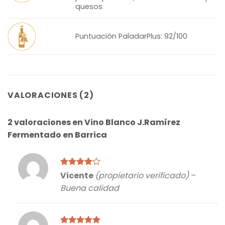
quesos
Puntuación PaladarPlus: 92/100
VALORACIONES (2)
2 valoraciones en
Vino Blanco J.Ramírez
Fermentado en Barrica
Valorado
Vicente
(propietario verificado)
–
con
4
de
Buena calidad
5