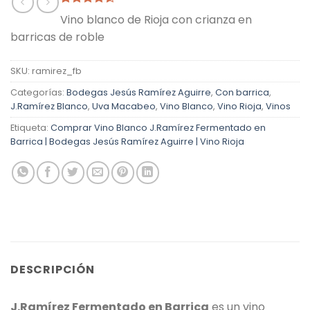
Valorado
2
Vino blanco de Rioja con crianza en
con
4.50
barricas de roble
de 5 en
base a
valoraciones
de clientes
SKU:
ramirez_fb
Categorías:
Bodegas Jesús Ramírez Aguirre
,
Con barrica
,
J.Ramírez Blanco
,
Uva Macabeo
,
Vino Blanco
,
Vino Rioja
,
Vinos
Etiqueta:
Comprar Vino Blanco J.Ramírez Fermentado en
Barrica | Bodegas Jesús Ramírez Aguirre | Vino Rioja
DESCRIPCIÓN
J.Ramírez Fermentado en Barrica
es un vino