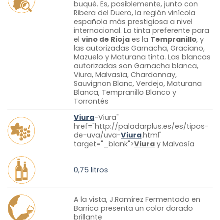
buqué. Es, posiblemente, junto con
Ribera del Duero, la región vinícola
española más prestigiosa a nivel
internacional. La tinta preferente para
el
vino de Rioja
es la
Tempranillo
, y
las autorizadas Garnacha, Graciano,
Mazuelo y Maturana tinta. Las blancas
autorizadas son Garnacha blanca,
Viura, Malvasía, Chardonnay,
Sauvignon Blanc, Verdejo, Maturana
Blanca, Tempranillo Blanco y
Torrontés
Viura
-Viura"
href="http://paladarplus.es/es/tipos-
de-uva/uva-
Viura
.html"
target="_blank">
Viura
y Malvasía
0,75 litros
A la vista, J.Ramírez Fermentado en
Barrica presenta un color dorado
brillante