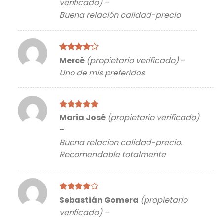
verificado)
–
Buena relación calidad-precio
Valorado
Mercè
(propietario verificado)
–
con
4
de
Uno de mis preferidos
5
Valorado
Maria José
(propietario verificado)
con
5
de 5
–
Buena relacion calidad-precio.
Recomendable totalmente
Valorado
Sebastián Gomera
(propietario
con
4
de
verificado)
–
5