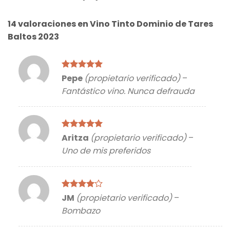
14 valoraciones en
Vino Tinto Dominio de Tares
Baltos 2023
Valorado
Pepe
(propietario verificado)
–
con
5
de 5
Fantástico vino. Nunca defrauda
Valorado
Aritza
(propietario verificado)
–
con
5
de 5
Uno de mis preferidos
Valorado
JM
(propietario verificado)
–
con
4
de
Bombazo
5