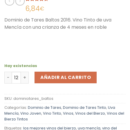
Valorado
14
6,84
€
con
4.50
de 5 en
Dominio de Tares Baltos 2016. Vino Tinto de uva
base a
valoraciones
Mencía con una crianza de 4 meses en roble
de clientes
Hay existencias
Vino Tinto Dominio de Tares Baltos 2023 cantidad
AÑADIR AL CARRITO
SKU:
dominiotares_baltos
Categorías:
Dominio de Tares
,
Dominio de Tares Tinto
,
Uva
Mencía
,
Vino Joven
,
Vino Tinto
,
Vinos
,
Vinos del Bierzo
,
Vinos del
Bierzo Tintos
Etiquetas:
los mejores vinos del bierzo
,
uva mencía
,
vino del