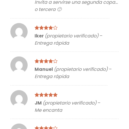
Invita a servirse una segunda copa…
o tercera 🙂
Valorado
Iker
(propietario verificado)
–
con
4
de
Entrega rápida
5
Valorado
Manuel
(propietario verificado)
–
con
4
de
Entrega rápida
5
Valorado
JM
(propietario verificado)
–
con
5
de 5
Me encanta