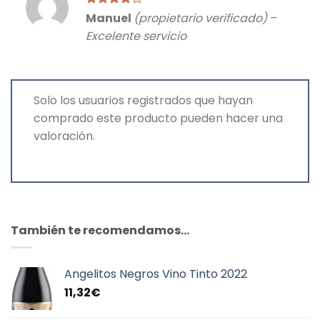
Valorado
Manuel
(propietario verificado)
–
con
4
de
Excelente servicio
5
Solo los usuarios registrados que hayan
comprado este producto pueden hacer una
valoración.
También te recomendamos…
Angelitos Negros Vino Tinto 2022
11,32
€