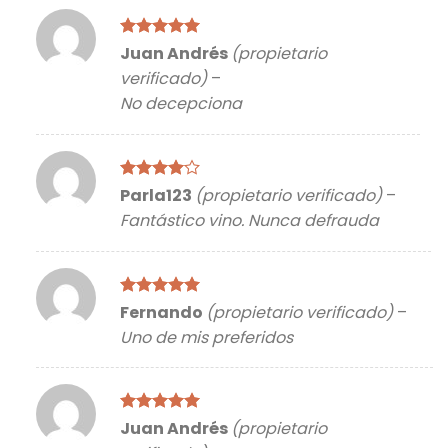
Valorado
Juan Andrés
(propietario
con
5
de 5
verificado)
–
No decepciona
Valorado
Parla123
(propietario verificado)
–
con
4
de
Fantástico vino. Nunca defrauda
5
Valorado
Fernando
(propietario verificado)
–
con
5
de 5
Uno de mis preferidos
Valorado
Juan Andrés
(propietario
con
5
de 5