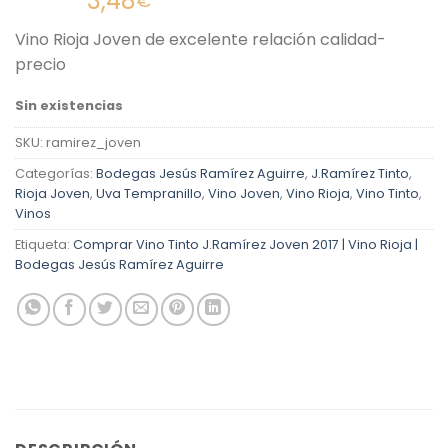
3,48
€
con
4.43
de 5 en
Vino Rioja Joven de excelente relación calidad-
base a
valoraciones
precio
de clientes
Sin existencias
SKU:
ramirez_joven
Categorías:
Bodegas Jesús Ramírez Aguirre
,
J.Ramírez Tinto
,
Rioja Joven
,
Uva Tempranillo
,
Vino Joven
,
Vino Rioja
,
Vino Tinto
,
Vinos
Etiqueta:
Comprar Vino Tinto J.Ramírez Joven 2017 | Vino Rioja |
Bodegas Jesús Ramírez Aguirre