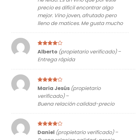
precio es difícil encontrar algo
mejor. Vino joven, afrutado pero
lleno de matices. Me gusta mucho
Valorado
Alberto
(propietario verificado)
–
con
4
de
Entrega rápida
5
Valorado
Maria Jesús
(propietario
con
4
de
verificado)
–
5
Buena relación calidad-precio
Valorado
Daniel
(propietario verificado)
–
con
4
de