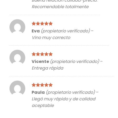
Buena relacion calidad-precio.
5
Recomendable totalmente
Valorado
Eva
(propietario verificado)
–
con
5
de 5
Vino muy correcto
Valorado
Vicente
(propietario verificado)
–
con
5
de 5
Entrega rápida
Valorado
Paula
(propietario verificado)
–
con
5
de 5
Llegó muy rápido y de calidad
aceptable