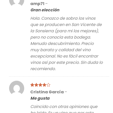
Valorado
amp71
–
con
4
de
Gran elección
5
Hola. Conozco de sobra los vinos
que se producen en San Vicente de
la Sonsierra (para mi los mejores),
pero no conocía esta bodega.
Menudo descubrimiento. Precio
muy barato y calidad del vino
excepcional. No es fácil encontrar
vinos así por este precio. Sin duda lo
recomiendo.
Valorado
Cristina García
–
con
4
de
Me gusta
5
Coincido con otras opiniones que
he leído. Es un vino que por este