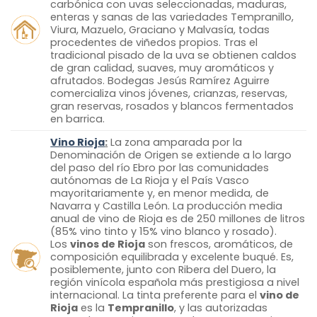
carbónica con uvas seleccionadas, maduras,
enteras y sanas de las variedades Tempranillo,
Viura, Mazuelo, Graciano y Malvasía, todas
procedentes de viñedos propios. Tras el
tradicional pisado de la uva se obtienen caldos
de gran calidad, suaves, muy aromáticos y
afrutados. Bodegas Jesús Ramírez Aguirre
comercializa vinos jóvenes, crianzas, reservas,
gran reservas, rosados y blancos fermentados
en barrica.
Vino Rioja
:
La zona amparada por la
Denominación de Origen se extiende a lo largo
del paso del río Ebro por las comunidades
autónomas de La Rioja y el País Vasco
mayoritariamente y, en menor medida, de
Navarra y Castilla León. La producción media
anual de vino de Rioja es de 250 millones de litros
(85% vino tinto y 15% vino blanco y rosado).
Los
vinos de Rioja
son frescos, aromáticos, de
composición equilibrada y excelente buqué. Es,
posiblemente, junto con Ribera del Duero, la
región vinícola española más prestigiosa a nivel
internacional. La tinta preferente para el
vino de
Rioja
es la
Tempranillo
, y las autorizadas