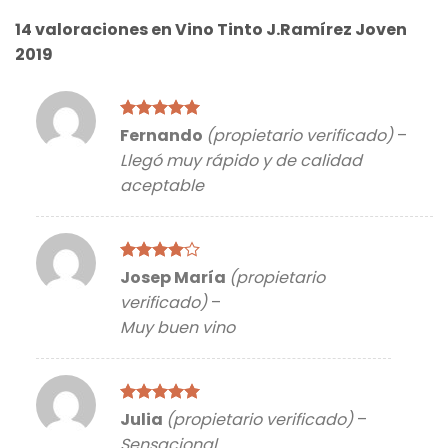
14 valoraciones en
Vino Tinto J.Ramírez Joven
2019
Valorado
Fernando
(propietario verificado)
–
con
5
de 5
Llegó muy rápido y de calidad
aceptable
Valorado
Josep María
(propietario
con
4
de
verificado)
–
5
Muy buen vino
Valorado
Julia
(propietario verificado)
–
con
5
de 5
Sensacional