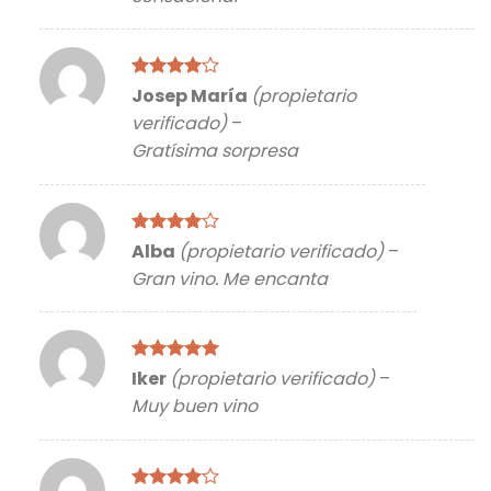
Valorado
Josep María
(propietario
con
4
de
verificado)
–
5
Gratísima sorpresa
Valorado
Alba
(propietario verificado)
–
con
4
de
Gran vino. Me encanta
5
Valorado
Iker
(propietario verificado)
–
con
5
de 5
Muy buen vino